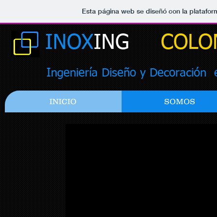
Esta página web se diseñó con la platafo
INOX
ING
COLOM
Ingeniería Diseño y Decoración 
INICIO
SOMOS